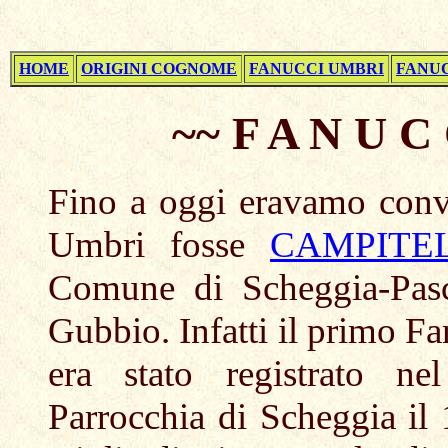
HOME
ORIGINI COGNOME
FANUCCI UMBRI
FANUC
~~ F A N U C
Fino a oggi eravamo conv
Umbri fosse
CAMPITE
Comune di Scheggia-Pas
Gubbio. Infatti il primo Fan
era stato registrato ne
Parrocchia di Scheggia il 