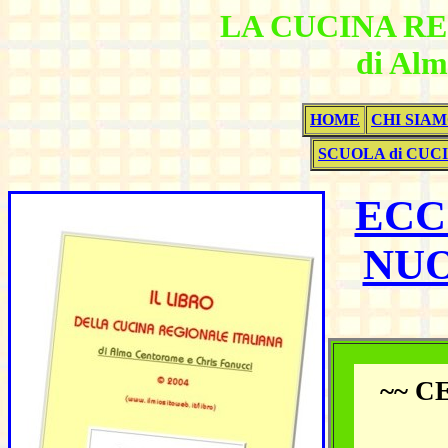
LA CUCINA R
di Al
HOME
CHI SIA
SCUOLA di CUC
ECC
NUO
~~ C