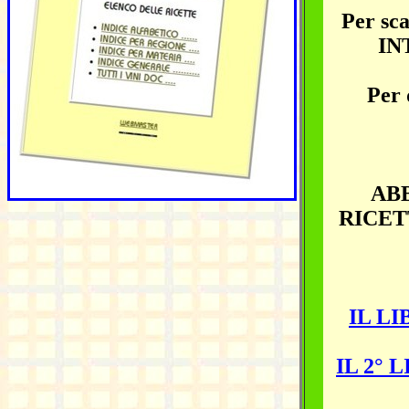
Per sca
INT
Per
AB
RICET
IL L
IL 2° 