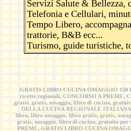
Servizi Salute & Bellezza, c
Telefonia e Cellulari, minut
Tempo Libero, accompagnatori
trattorie, B&B ecc...
Turismo, guide turistiche, to
GRATIS LIBRO CUCINA OMAGGIO 150 RI
ricette regionali, CONCORSO A PREMI , 
gratis, gratis, omaggio, libro di cucina, 
DELLA CUCINA REGIONALE ITALIANA -co
libro, libro omaggio, libro gratis, gratis, omag
gratis, omaggio, libro di cucina, gratuito pe
PREMI , GRATIS LIBRO CUCINA OMAGG