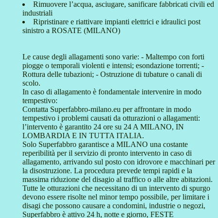
Rimuovere l’acqua, asciugare, sanificare fabbricati civili ed
industriali
Ripristinare e riattivare impianti elettrici e idraulici post
sinistro a ROSATE (MILANO)
Le cause degli allagamenti sono varie: - Maltempo con forti
piogge o temporali violenti e intensi; esondazione torrenti; -
Rottura delle tubazioni; - Ostruzione di tubature o canali di
scolo.
In caso di allagamento è fondamentale intervenire in modo
tempestivo:
Contatta Superfabbro-milano.eu per affrontare in modo
tempestivo i problemi causati da otturazioni o allagamenti:
l’intervento è garantito 24 ore su 24 A MILANO, IN
LOMBARDIA E IN TUTTA ITALIA.
Solo Superfabbro garantisce a MILANO una costante
reperibilità per il servizio di pronto intervento in caso di
allagamento, arrivando sul posto con idrovore e macchinari per
la disostruzione. La procedura prevede tempi rapidi e la
massima riduzione del disagio al traffico o alle altre abitazioni.
Tutte le otturazioni che necessitano di un intervento di spurgo
devono essere risolte nel minor tempo possibile, per limitare i
disagi che possono causare a condomini, industrie o negozi,
Superfabbro è attivo 24 h, notte e giorno, FESTE