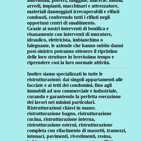
alluvionali, polveri, fuliggine, macerie, mobili,
arredi, impianti, macchinari e attrezzature,
materiali danneggiati irrecuperabili e rifiuti
combusti, conferendo tutti i rifiuti negli
opportuni centri di smaltimento.
Grazie ai nostri interventi di bonifica e
risanamento con interventi di muratore,
idraulico, elettricista, imbianchino o
falegname, le aziende che hanno subito danni
post-sinistro potranno ottenere il ripristino
delle loro strutture in brevissimo tempo e
riprendere così la loro normale attività.
Inoltre siamo specializzati in tutte le
ristrutturazioni:
dai singoli appartamenti alle
facciate e ai tetti dei condomini, fino agli
immobili ad uso commerciale e industriale,
curando e garantendo la perfetta esecuzione
dei lavori nei minimi particolari.
Ristrutturazioni chiavi in mano;
ristrutturazione bagno, ristrutturazione
cucina, ristrutturazione interna,
ristrutturazione esterni, ristrutturazione
completa con rifacimento di massetti, tramezzi,
intonaci, pavimenti, rivestimenti, resina,