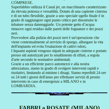
COMPRESE.
Superfabbro utilizza il Canal jet, un macchinario caratterizzato
da elevata potenza e versatilità. Dotato di una capiente cisterna
e di un tubo flessibile, grazie a uno speciale ugello finale è in
grado di raggiungere ogni punto critico per disostruire le
tubature senza danneggiarle. Un potente getto d’acqua
rimuove ogni residuo dalle pareti delle fognature e dei pozzi
neri.
Provvedere alla pulizia dei pozzi neri è un'operazione che
viene contestualmente al servizio di spurgo, allungare la vita
dell'impianto ed evita l'esalazione di cattivi odori,
I liquami aspirati vengono stipati in adeguate cisterne e portato
presso siti autorizzati per lo smaltimento di rifiuti, a regola
d'arte secondo le normative ambientali.
Grazie a un efficiente parco automezzi e alla nostra
attrezzatura, siamo in grado di svolgere interventi rapidi e
risolutivi, limitando al minimo i disagi. Siamo reperibili 24 ore
su 24 tutti i giorni dell'anno per effettuare servizi di pronto
intervento in caso di emergenze a MILANO e in
LOMBARDIA.
FABBRI a ROSATE (MILANO)