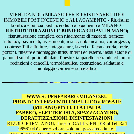
VIENI DA NOI a MILANO PER RIPRISTINARE I TUOI
IMMOBILI POST INCENDIO o ALLAGAMENTO - Ripristino,
bonifica e pulizia post incendio o allagamento a MILANO -
RISTRUTTURAZIONI E BONIFICA CHIAVI IN MANO;
ristrutturazione completa con rifacimento di massetti, tramezzi,
intonaci, pavimenti, rivestimenti, resina, imbiancatura, cartongesso,
controsoffitti e finiture, tinteggiature, lavori di falegnameria, porte,
portoni, finestre e montaggio infissi interni ed esterni, installazione di
pannelli solari, porte blindate, finestre, tapparelle, serrande ed inoltre
recinzioni e cancelli, termoidraulica, costruzione, saldatura e
montaggio carpenteria metallica.
WWW.SUPERFABBRO-MILANO.EU
PRONTO INTERVENTO IDRAULICO a ROSATE
(MILANO) e in TUTTA ITALIA
FABBRO, ELETTRICISTA, SPAZZACAMINO,
DERATTIZZAZIONI, DISINFESTAZIONI.
RIVOLGETEVI A NOI, il nostro CALL CENTER al Tel. 324
9856104 è aperto 24 ore, solo noi possiamo aiutarvi