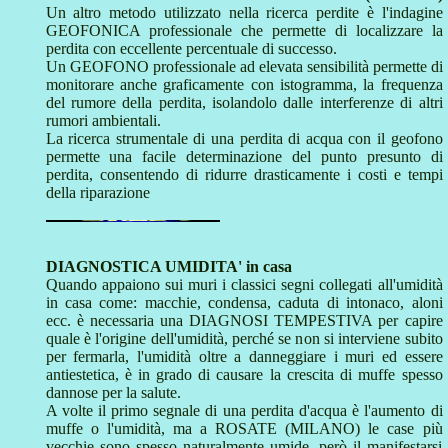
Un altro metodo utilizzato nella ricerca perdite è l'indagine
GEOFONICA professionale che permette di localizzare la
perdita con eccellente percentuale di successo.
Un GEOFONO professionale ad elevata sensibilità permette di
monitorare anche graficamente con istogramma, la frequenza
del rumore della perdita, isolandolo dalle interferenze di altri
rumori ambientali.
La ricerca strumentale di una perdita di acqua con il geofono
permette una facile determinazione del punto presunto di
perdita, consentendo di ridurre drasticamente i costi e tempi
della riparazione
DIAGNOSTICA UMIDITA' in casa
Quando appaiono sui muri i classici segni collegati all'umidità
in casa come: macchie, condensa, caduta di intonaco, aloni
ecc. è necessaria una DIAGNOSI TEMPESTIVA per capire
quale è l'origine dell'umidità, perché se non si interviene subito
per fermarla, l'umidità oltre a danneggiare i muri ed essere
antiestetica, è in grado di causare la crescita di muffe spesso
dannose per la salute.
A volte il primo segnale di una perdita d'acqua è l'aumento di
muffe o l'umidità, ma a ROSATE (MILANO) le case più
vecchie sono spesso naturalmente umide, però il manifestarsi