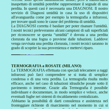
inaspettato di umidità potrebbe rappresentare il segnale di una
perdita. In questi casi è necessaria una DIAGNOSI. Il nostro
servizio di Diagnosi umidità in casa fa uso di dispositivi
all'avanguardia come per esempio la termografia a infrarossi,
per trovare quali sono le cause del problema di umidità.
La DIAGNOSI corretta è basilare per poter risanare l'umidità.
I nostri tecnici preleveranno alcuni campioni di sali superficiali
per riconoscere se questa “umidità” è dovuta a una perdita
clorurata da una fogna o proviene dalle tubazioni. Laddove
venga ravvisata una perdita clorurata, i nostri tecnici saranno in
grado di scoprire la sua provenienza e mettervi riparo.
TERMOGRAFIA a ROSATE (MILANO)
La TERMOGRAFIA effettuata con speciali telecamere a raggi
infrarossi può farci comprendere se si tratta di semplice
condensa o di una vera perdita. La termografia risulta molto
efficace, anche nel caso di tubazioni idrauliche posate sotto il
pavimento o interrate. Grazie alla Termografia è possibile
individuare e documentare, in modo semplice e veloce, anche
eventuali fughe nei sistemi di riscaldamento centralizzato.
Abbiamo la possibilità di darti consulenza e assistenza nel
fronteggiare richieste di risarcimento nel momento in cui si