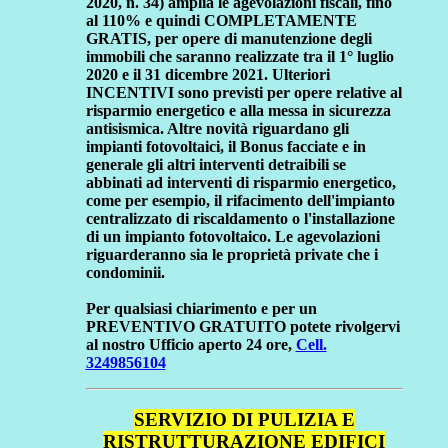
2020, n. 34) amplia le agevolazioni fiscali, fino
al 110% e quindi COMPLETAMENTE
GRATIS, per opere di manutenzione degli
immobili che saranno realizzate tra il 1° luglio
2020 e il 31 dicembre 2021. Ulteriori
INCENTIVI sono previsti per opere relative al
risparmio energetico e alla messa in sicurezza
antisismica. Altre novità riguardano gli
impianti fotovoltaici, il Bonus facciate e in
generale gli altri interventi detraibili se
abbinati ad interventi di risparmio energetico,
come per esempio, il rifacimento dell'impianto
centralizzato di riscaldamento o l'installazione
di un impianto fotovoltaico. Le agevolazioni
riguarderanno sia le proprietà private che i
condominii.
Per qualsiasi chiarimento e per un
PREVENTIVO GRATUITO potete rivolgervi
al nostro Ufficio aperto 24 ore,
Cell.
3249856104
SERVIZIO DI PULIZIA E
RISTRUTTURAZIONE EDIFICI