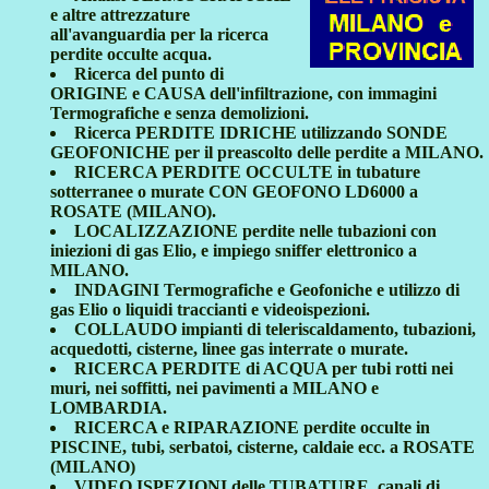
e altre attrezzature
all'avanguardia per la ricerca
perdite occulte acqua.
Ricerca del punto di
ORIGINE e CAUSA dell'infiltrazione, con immagini
Termografiche e senza demolizioni.
Ricerca PERDITE IDRICHE utilizzando SONDE
GEOFONICHE per il preascolto delle perdite a MILANO.
RICERCA PERDITE OCCULTE in tubature
sotterranee o murate CON GEOFONO LD6000 a
ROSATE (MILANO).
LOCALIZZAZIONE perdite nelle tubazioni con
iniezioni di gas Elio, e impiego sniffer elettronico a
MILANO.
INDAGINI Termografiche e Geofoniche e utilizzo di
gas Elio o liquidi traccianti e videoispezioni.
COLLAUDO impianti di teleriscaldamento, tubazioni,
acquedotti, cisterne, linee gas interrate o murate.
RICERCA PERDITE di ACQUA per tubi rotti nei
muri, nei soffitti, nei pavimenti a MILANO e
LOMBARDIA.
RICERCA e RIPARAZIONE perdite occulte in
PISCINE, tubi, serbatoi, cisterne, caldaie ecc. a ROSATE
(MILANO)
VIDEO ISPEZIONI delle TUBATURE, canali di