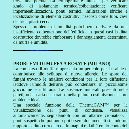
trova una perdita. La termografia è indicata per verificare
grado di isolamento termico/coibentazione; verificare
impermeabilizzazioni, ponti termici, infiltrazioni idriche e
localizzazione di elementi costruttivi nascosti come tubi, cavi
elettrici, pilastri ecc.
Spesso i problemi di umidità potrebbero derivare da una
insufficiente coibentazione dell’edificio, in questi casi la ditta
costruttrice dovrebbe rimborsare i danneggiamenti determinati
da muffa e umidità.
PROBLEMI DI MUFFA A ROSATE (MILANO)
La comparsa di muffe rappresenta un pericolo per la salute e
contribuisce allo sviluppo di nuove allergie. Le spore dei
funghi trovano le migliori condizioni per la loro diffusione
laddove l'umidità dell'aria può condensarsi in piccolissime
goccioline e infiltrarsi. Le sostanze minerali presenti nelle
pareti, nella carta da parati e nella pittura costituiscono il loro
ambiente ideale.
Una speciale funzione della ThermaCAM™ per la
visualizzazione dei punti di condensa, visualizza
automaticamente, segnalandoli con un allarme cromatico, i
punti sospetti che potranno poi essere documentati stilando un
rapporto scritto corredato da immagini e dati. Tenuto conto dei