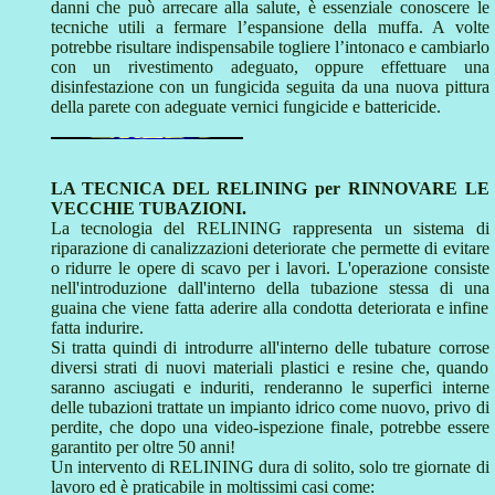
danni che può arrecare alla salute, è essenziale conoscere le
tecniche utili a fermare l’espansione della muffa. A volte
potrebbe risultare indispensabile togliere l’intonaco e cambiarlo
con un rivestimento adeguato, oppure effettuare una
disinfestazione con un fungicida seguita da una nuova pittura
della parete con adeguate vernici fungicide e battericide.
LA TECNICA DEL RELINING per RINNOVARE LE
VECCHIE TUBAZIONI.
La tecnologia del RELINING rappresenta un sistema di
riparazione di canalizzazioni deteriorate che permette di evitare
o ridurre le opere di scavo per i lavori. L'operazione consiste
nell'introduzione dall'interno della tubazione stessa di una
guaina che viene fatta aderire alla condotta deteriorata e infine
fatta indurire.
Si tratta quindi di introdurre all'interno delle tubature corrose
diversi strati di nuovi materiali plastici e resine che, quando
saranno asciugati e induriti, renderanno le superfici interne
delle tubazioni trattate un impianto idrico come nuovo, privo di
perdite, che dopo una video-ispezione finale, potrebbe essere
garantito per oltre 50 anni!
Un intervento di RELINING dura di solito, solo tre giornate di
lavoro ed è praticabile in moltissimi casi come: