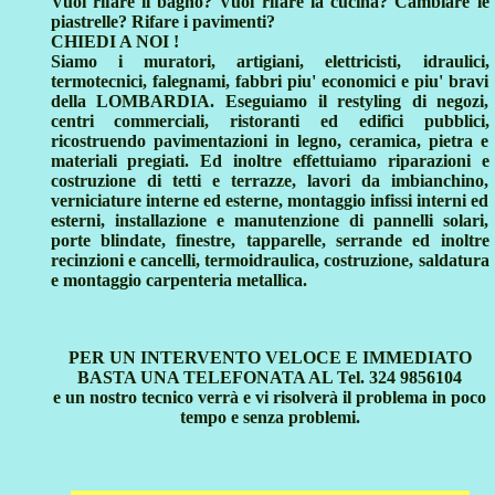
Vuoi rifare il bagno? Vuoi rifare la cucina? Cambiare le
piastrelle? Rifare i pavimenti?
CHIEDI A NOI !
Siamo i muratori, artigiani, elettricisti, idraulici,
termotecnici, falegnami, fabbri piu' economici e piu' bravi
della LOMBARDIA. Eseguiamo il restyling di negozi,
centri commerciali, ristoranti ed edifici pubblici,
ricostruendo pavimentazioni in legno, ceramica, pietra e
materiali pregiati. Ed inoltre effettuiamo riparazioni e
costruzione di tetti e terrazze, lavori da imbianchino,
verniciature interne ed esterne, montaggio infissi interni ed
esterni, installazione e manutenzione di pannelli solari,
porte blindate, finestre, tapparelle, serrande ed inoltre
recinzioni e cancelli, termoidraulica, costruzione, saldatura
e montaggio carpenteria metallica.
PER UN INTERVENTO VELOCE E IMMEDIATO
BASTA UNA TELEFONATA AL Tel. 324 9856104
e un nostro tecnico verrà e vi risolverà il problema in poco
tempo e senza problemi.