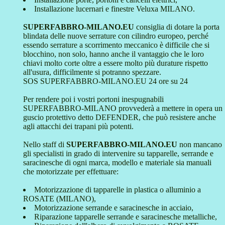
Installazione lucernari e finestre Veluxa MILANO.
SUPERFABBRO-MILANO.EU
consiglia di dotare la porta
blindata delle nuove serrature con cilindro europeo, perché
essendo serrature a scorrimento meccanico è difficile che si
blocchino, non solo, hanno anche il vantaggio che le loro
chiavi molto corte oltre a essere molto più durature rispetto
all'usura, difficilmente si potranno spezzare.
SOS SUPERFABBRO-MILANO.EU 24 ore su 24
Per rendere poi i vostri portoni inespugnabili
SUPERFABBRO-MILANO provvederà a mettere in opera un
guscio protettivo detto DEFENDER, che può resistere anche
agli attacchi dei trapani più potenti.
Nello staff di
SUPERFABBRO-MILANO.EU
non mancano
gli specialisti in grado di intervenire su tapparelle, serrande e
saracinesche di ogni marca, modello e materiale sia manuali
che motorizzate per effettuare:
Motorizzazione di tapparelle in plastica o alluminio a
ROSATE (MILANO),
Motorizzazione serrande e saracinesche in acciaio,
Riparazione tapparelle serrande e saracinesche metalliche,