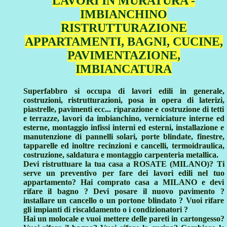
LAVORI IN MURATURA -
IMBIANCHINO
RISTRUTTURAZIONE
APPARTAMENTI, BAGNI, CUCINE,
PAVIMENTAZIONE,
IMBIANCATURA
Superfabbro si occupa di lavori edili in generale,
costruzioni, ristrutturazioni, posa in opera di laterizi,
piastrelle, pavimenti ecc... riparazione e costruzione di tetti
e terrazze, lavori da imbianchino, verniciature interne ed
esterne, montaggio infissi interni ed esterni, installazione e
manutenzione di pannelli solari, porte blindate, finestre,
tapparelle ed inoltre recinzioni e cancelli, termoidraulica,
costruzione, saldatura e montaggio carpenteria metallica.
Devi ristruttuare la tua casa a ROSATE (MILANO)? Ti
serve un preventivo per fare dei lavori edili nel tuo
appartamento? Hai comprato casa a MILANO e devi
rifare il bagno ? Devi posare il nuovo pavimento ?
installare un cancello o un portone blindato ? Vuoi rifare
gli impianti di riscaldamento o i condizionatori ?
Hai un molocale e vuoi mettere delle pareti in cartongesso?