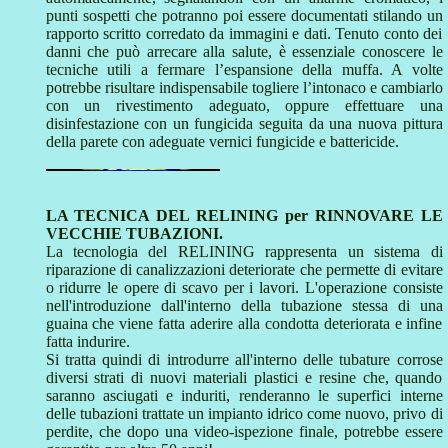
punti sospetti che potranno poi essere documentati stilando un
rapporto scritto corredato da immagini e dati. Tenuto conto dei
danni che può arrecare alla salute, è essenziale conoscere le
tecniche utili a fermare l’espansione della muffa. A volte
potrebbe risultare indispensabile togliere l’intonaco e cambiarlo
con un rivestimento adeguato, oppure effettuare una
disinfestazione con un fungicida seguita da una nuova pittura
della parete con adeguate vernici fungicide e battericide.
LA TECNICA DEL RELINING per RINNOVARE LE
VECCHIE TUBAZIONI.
La tecnologia del RELINING rappresenta un sistema di
riparazione di canalizzazioni deteriorate che permette di evitare
o ridurre le opere di scavo per i lavori. L'operazione consiste
nell'introduzione dall'interno della tubazione stessa di una
guaina che viene fatta aderire alla condotta deteriorata e infine
fatta indurire.
Si tratta quindi di introdurre all'interno delle tubature corrose
diversi strati di nuovi materiali plastici e resine che, quando
saranno asciugati e induriti, renderanno le superfici interne
delle tubazioni trattate un impianto idrico come nuovo, privo di
perdite, che dopo una video-ispezione finale, potrebbe essere