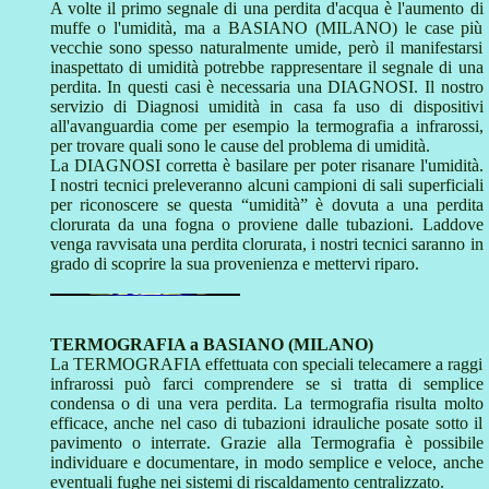
A volte il primo segnale di una perdita d'acqua è l'aumento di
muffe o l'umidità, ma a BASIANO (MILANO) le case più
vecchie sono spesso naturalmente umide, però il manifestarsi
inaspettato di umidità potrebbe rappresentare il segnale di una
perdita. In questi casi è necessaria una DIAGNOSI. Il nostro
servizio di Diagnosi umidità in casa fa uso di dispositivi
all'avanguardia come per esempio la termografia a infrarossi,
per trovare quali sono le cause del problema di umidità.
La DIAGNOSI corretta è basilare per poter risanare l'umidità.
I nostri tecnici preleveranno alcuni campioni di sali superficiali
per riconoscere se questa “umidità” è dovuta a una perdita
clorurata da una fogna o proviene dalle tubazioni. Laddove
venga ravvisata una perdita clorurata, i nostri tecnici saranno in
grado di scoprire la sua provenienza e mettervi riparo.
TERMOGRAFIA a BASIANO (MILANO)
La TERMOGRAFIA effettuata con speciali telecamere a raggi
infrarossi può farci comprendere se si tratta di semplice
condensa o di una vera perdita. La termografia risulta molto
efficace, anche nel caso di tubazioni idrauliche posate sotto il
pavimento o interrate. Grazie alla Termografia è possibile
individuare e documentare, in modo semplice e veloce, anche
eventuali fughe nei sistemi di riscaldamento centralizzato.