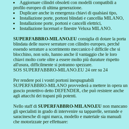
Aggiornare cilindri obsoleti con modelli compatibili a
profilo europeo di ultima generazione.
Duplicare anche in emergenza chiavi di qualsiasi tipo,
Installazione porte, portoni blindati e cancellia MILANO,
Installazione porte, portoni e cancelli elettrici,
Installazione lucernari e finestre Veluxa MILANO.
SUPERFABBRO-MILANO.EU
consiglia di dotare la porta
blindata delle nuove serrature con cilindro europeo, perché
essendo serrature a scorrimento meccanico è difficile che si
blocchino, non solo, hanno anche il vantaggio che le loro
chiavi molto corte oltre a essere molto più durature rispetto
all'usura, difficilmente si potranno spezzare.
SOS SUPERFABBRO-MILANO.EU 24 ore su 24
Per rendere poi i vostri portoni inespugnabili
SUPERFABBRO-MILANO provvederà a mettere in opera un
guscio protettivo detto DEFENDER, che può resistere anche
agli attacchi dei trapani più potenti.
Nello staff di
SUPERFABBRO-MILANO.EU
non mancano
gli specialisti in grado di intervenire su tapparelle, serrande e
saracinesche di ogni marca, modello e materiale sia manuali
che motorizzate per effettuare: