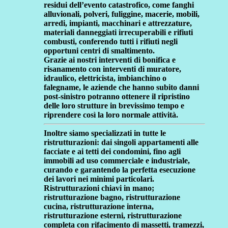
residui dell’evento catastrofico, come fanghi
alluvionali, polveri, fuliggine, macerie, mobili,
arredi, impianti, macchinari e attrezzature,
materiali danneggiati irrecuperabili e rifiuti
combusti, conferendo tutti i rifiuti negli
opportuni centri di smaltimento.
Grazie ai nostri interventi di bonifica e
risanamento con interventi di muratore,
idraulico, elettricista, imbianchino o
falegname, le aziende che hanno subito danni
post-sinistro potranno ottenere il ripristino
delle loro strutture in brevissimo tempo e
riprendere così la loro normale attività.
Inoltre siamo specializzati in tutte le
ristrutturazioni:
dai singoli appartamenti alle
facciate e ai tetti dei condomini, fino agli
immobili ad uso commerciale e industriale,
curando e garantendo la perfetta esecuzione
dei lavori nei minimi particolari.
Ristrutturazioni chiavi in mano;
ristrutturazione bagno, ristrutturazione
cucina, ristrutturazione interna,
ristrutturazione esterni, ristrutturazione
completa con rifacimento di massetti, tramezzi,