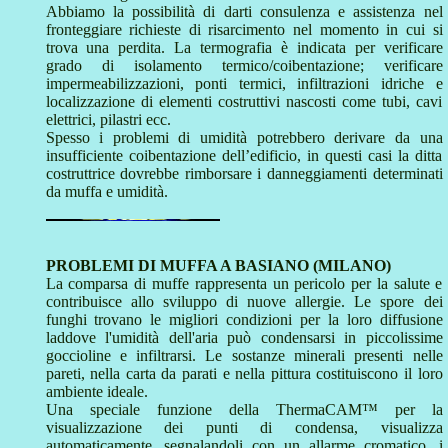
Abbiamo la possibilità di darti consulenza e assistenza nel
fronteggiare richieste di risarcimento nel momento in cui si
trova una perdita. La termografia è indicata per verificare
grado di isolamento termico/coibentazione; verificare
impermeabilizzazioni, ponti termici, infiltrazioni idriche e
localizzazione di elementi costruttivi nascosti come tubi, cavi
elettrici, pilastri ecc.
Spesso i problemi di umidità potrebbero derivare da una
insufficiente coibentazione dell’edificio, in questi casi la ditta
costruttrice dovrebbe rimborsare i danneggiamenti determinati
da muffa e umidità.
PROBLEMI DI MUFFA A BASIANO (MILANO)
La comparsa di muffe rappresenta un pericolo per la salute e
contribuisce allo sviluppo di nuove allergie. Le spore dei
funghi trovano le migliori condizioni per la loro diffusione
laddove l'umidità dell'aria può condensarsi in piccolissime
goccioline e infiltrarsi. Le sostanze minerali presenti nelle
pareti, nella carta da parati e nella pittura costituiscono il loro
ambiente ideale.
Una speciale funzione della ThermaCAM™ per la
visualizzazione dei punti di condensa, visualizza
automaticamente, segnalandoli con un allarme cromatico, i