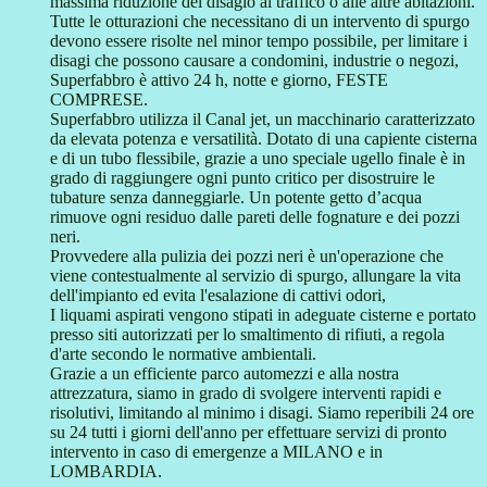
massima riduzione del disagio al traffico o alle altre abitazioni.
Tutte le otturazioni che necessitano di un intervento di spurgo
devono essere risolte nel minor tempo possibile, per limitare i
disagi che possono causare a condomini, industrie o negozi,
Superfabbro è attivo 24 h, notte e giorno, FESTE
COMPRESE.
Superfabbro utilizza il Canal jet, un macchinario caratterizzato
da elevata potenza e versatilità. Dotato di una capiente cisterna
e di un tubo flessibile, grazie a uno speciale ugello finale è in
grado di raggiungere ogni punto critico per disostruire le
tubature senza danneggiarle. Un potente getto d’acqua
rimuove ogni residuo dalle pareti delle fognature e dei pozzi
neri.
Provvedere alla pulizia dei pozzi neri è un'operazione che
viene contestualmente al servizio di spurgo, allungare la vita
dell'impianto ed evita l'esalazione di cattivi odori,
I liquami aspirati vengono stipati in adeguate cisterne e portato
presso siti autorizzati per lo smaltimento di rifiuti, a regola
d'arte secondo le normative ambientali.
Grazie a un efficiente parco automezzi e alla nostra
attrezzatura, siamo in grado di svolgere interventi rapidi e
risolutivi, limitando al minimo i disagi. Siamo reperibili 24 ore
su 24 tutti i giorni dell'anno per effettuare servizi di pronto
intervento in caso di emergenze a MILANO e in
LOMBARDIA.