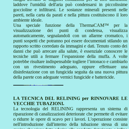
laddove l'umidità dell'aria può condensarsi in piccolissime
goccioline e infiltrarsi. Le sostanze minerali presenti nelle
pareti, nella carta da parati e nella pittura costituiscono il loro
ambiente ideale.
Una speciale funzione della ThermaCAM™ per la
visualizzazione dei punti di condensa, visualizza
automaticamente, segnalandoli con un allarme cromatico, i
punti sospetti che potranno poi essere documentati stilando un
rapporto scritto corredato da immagini e dati. Tenuto conto dei
danni che può arrecare alla salute, è essenziale conoscere le
tecniche utili a fermare l’espansione della muffa. A volte
potrebbe risultare indispensabile togliere l’intonaco e cambiarlo
con un rivestimento adeguato, oppure effettuare una
disinfestazione con un fungicida seguita da una nuova pittura
della parete con adeguate vernici fungicide e battericide.
LA TECNICA DEL RELINING per RINNOVARE LE
VECCHIE TUBAZIONI.
La tecnologia del RELINING rappresenta un sistema di
riparazione di canalizzazioni deteriorate che permette di evitare
o ridurre le opere di scavo per i lavori. L'operazione consiste
nell'introduzione dall'interno della tubazione stessa di una