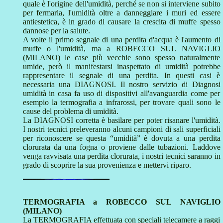
quale è l'origine dell'umidità, perché se non si interviene subito
per fermarla, l'umidità oltre a danneggiare i muri ed essere
antiestetica, è in grado di causare la crescita di muffe spesso
dannose per la salute.
A volte il primo segnale di una perdita d'acqua è l'aumento di
muffe o l'umidità, ma a ROBECCO SUL NAVIGLIO
(MILANO) le case più vecchie sono spesso naturalmente
umide, però il manifestarsi inaspettato di umidità potrebbe
rappresentare il segnale di una perdita. In questi casi è
necessaria una DIAGNOSI. Il nostro servizio di Diagnosi
umidità in casa fa uso di dispositivi all'avanguardia come per
esempio la termografia a infrarossi, per trovare quali sono le
cause del problema di umidità.
La DIAGNOSI corretta è basilare per poter risanare l'umidità.
I nostri tecnici preleveranno alcuni campioni di sali superficiali
per riconoscere se questa “umidità” è dovuta a una perdita
clorurata da una fogna o proviene dalle tubazioni. Laddove
venga ravvisata una perdita clorurata, i nostri tecnici saranno in
grado di scoprire la sua provenienza e mettervi riparo.
TERMOGRAFIA a ROBECCO SUL NAVIGLIO
(MILANO)
La TERMOGRAFIA effettuata con speciali telecamere a raggi