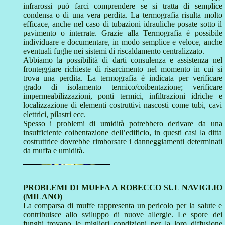
infrarossi può farci comprendere se si tratta di semplice
condensa o di una vera perdita. La termografia risulta molto
efficace, anche nel caso di tubazioni idrauliche posate sotto il
pavimento o interrate. Grazie alla Termografia è possibile
individuare e documentare, in modo semplice e veloce, anche
eventuali fughe nei sistemi di riscaldamento centralizzato.
Abbiamo la possibilità di darti consulenza e assistenza nel
fronteggiare richieste di risarcimento nel momento in cui si
trova una perdita. La termografia è indicata per verificare
grado di isolamento termico/coibentazione; verificare
impermeabilizzazioni, ponti termici, infiltrazioni idriche e
localizzazione di elementi costruttivi nascosti come tubi, cavi
elettrici, pilastri ecc.
Spesso i problemi di umidità potrebbero derivare da una
insufficiente coibentazione dell’edificio, in questi casi la ditta
costruttrice dovrebbe rimborsare i danneggiamenti determinati
da muffa e umidità.
PROBLEMI DI MUFFA A ROBECCO SUL NAVIGLIO
(MILANO)
La comparsa di muffe rappresenta un pericolo per la salute e
contribuisce allo sviluppo di nuove allergie. Le spore dei
funghi trovano le migliori condizioni per la loro diffusione