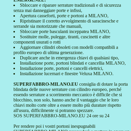
Sbloccare e riparare serrature tradizionali e di sicurezza
senza mai danneggiare porte e infissi,
Apertura casseforti, porte e portoni a MILANO,
Ripristinare il corretto avvolgimento di saracinesche e
serrande sia motorizzate che manuali,
Sbloccare porte basculanti inceppatea MILANO,
Sostituire molle, pulegge, tiranti, cuscinetti e altre
componenti usurati o rotti
Aggiornare cilindri obsoleti con modelli compatibili a
profilo europeo di ultima generazione.
Duplicare anche in emergenza chiavi di qualsiasi tipo,
Installazione porte, portoni blindati e cancellia MILANO,
Installazione porte, portoni e cancelli elettrici,
Installazione lucernari e finestre Veluxa MILANO.
SUPERFABBRO-MILANO.EU
consiglia di dotare la porta
blindata delle nuove serrature con cilindro europeo, perché
essendo serrature a scorrimento meccanico è difficile che si
blocchino, non solo, hanno anche il vantaggio che le loro
chiavi molto corte oltre a essere molto più durature rispetto
all'usura, difficilmente si potranno spezzare.
SOS SUPERFABBRO-MILANO.EU 24 ore su 24
Per rendere poi i vostri portoni inespugnabili