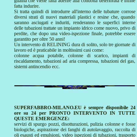
guaina che viene fatta aderire alla condotta deteriorata e infine
fatta indurire.
Si tratta quindi di introdurre all'interno delle tubature corrose
diversi strati di nuovi materiali plastici e resine che, quando
saranno asciugati e induriti, renderanno le superfici interne
delle tubazioni trattate un impianto idrico come nuovo, privo di
perdite, che dopo una video-ispezione finale, potrebbe essere
garantito per oltre 50 anni!
Un intervento di RELINING dura di solito, solo tre giornate di
lavoro ed è praticabile in moltissimi casi come:
colonne acqua potabile, colonne di scarico, impianti di
riscaldamento, tubazioni ad aria compressa, tubazioni del gas,
sistemi antincendio ecc.
SUPERFABBRO-MILANO.EU è sempre disponibile 24
ore su 24 per PRONTO INTERVENTO IN TUTTE
QUESTE EMERGENZE:
servizi di spurgo pozzi, disotturazioni, pulizia colonne e fosse
biologiche, aspirazione dei fanghi di autolavaggio, raccolta di
oli esausti ed emulsioni, video ispezioni di tubazioni, trasporto