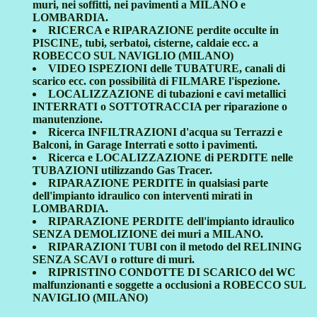
muri, nei soffitti, nei pavimenti a MILANO e
LOMBARDIA.
RICERCA e RIPARAZIONE perdite occulte in
PISCINE, tubi, serbatoi, cisterne, caldaie ecc. a
ROBECCO SUL NAVIGLIO (MILANO)
VIDEO ISPEZIONI delle TUBATURE, canali di
scarico ecc. con possibilità di FILMARE l'ispezione.
LOCALIZZAZIONE di tubazioni e cavi metallici
INTERRATI o SOTTOTRACCIA per riparazione o
manutenzione.
Ricerca INFILTRAZIONI d'acqua su Terrazzi e
Balconi, in Garage Interrati e sotto i pavimenti.
Ricerca e LOCALIZZAZIONE di PERDITE nelle
TUBAZIONI utilizzando Gas Tracer.
RIPARAZIONE PERDITE in qualsiasi parte
dell'impianto idraulico con interventi mirati in
LOMBARDIA.
RIPARAZIONE PERDITE dell'impianto idraulico
SENZA DEMOLIZIONE dei muri a MILANO.
RIPARAZIONI TUBI con il metodo del RELINING
SENZA SCAVI o rotture di muri.
RIPRISTINO CONDOTTE DI SCARICO del WC
malfunzionanti e soggette a occlusioni a ROBECCO SUL
NAVIGLIO (MILANO)