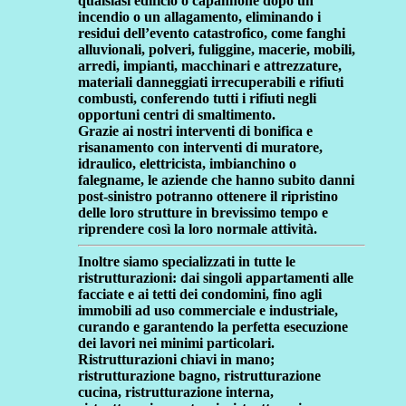
qualsiasi edificio o capannone dopo un
incendio o un allagamento, eliminando i
residui dell’evento catastrofico, come fanghi
alluvionali, polveri, fuliggine, macerie, mobili,
arredi, impianti, macchinari e attrezzature,
materiali danneggiati irrecuperabili e rifiuti
combusti, conferendo tutti i rifiuti negli
opportuni centri di smaltimento.
Grazie ai nostri interventi di bonifica e
risanamento con interventi di muratore,
idraulico, elettricista, imbianchino o
falegname, le aziende che hanno subito danni
post-sinistro potranno ottenere il ripristino
delle loro strutture in brevissimo tempo e
riprendere così la loro normale attività.
Inoltre siamo specializzati in tutte le
ristrutturazioni:
dai singoli appartamenti alle
facciate e ai tetti dei condomini, fino agli
immobili ad uso commerciale e industriale,
curando e garantendo la perfetta esecuzione
dei lavori nei minimi particolari.
Ristrutturazioni chiavi in mano;
ristrutturazione bagno, ristrutturazione
cucina, ristrutturazione interna,