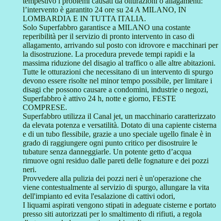
tempestivo i problemi causati da otturazioni o allagamenti:
l’intervento è garantito 24 ore su 24 A MILANO, IN
LOMBARDIA E IN TUTTA ITALIA.
Solo Superfabbro garantisce a MILANO una costante
reperibilità per il servizio di pronto intervento in caso di
allagamento, arrivando sul posto con idrovore e macchinari per
la disostruzione. La procedura prevede tempi rapidi e la
massima riduzione del disagio al traffico o alle altre abitazioni.
Tutte le otturazioni che necessitano di un intervento di spurgo
devono essere risolte nel minor tempo possibile, per limitare i
disagi che possono causare a condomini, industrie o negozi,
Superfabbro è attivo 24 h, notte e giorno, FESTE
COMPRESE.
Superfabbro utilizza il Canal jet, un macchinario caratterizzato
da elevata potenza e versatilità. Dotato di una capiente cisterna
e di un tubo flessibile, grazie a uno speciale ugello finale è in
grado di raggiungere ogni punto critico per disostruire le
tubature senza danneggiarle. Un potente getto d’acqua
rimuove ogni residuo dalle pareti delle fognature e dei pozzi
neri.
Provvedere alla pulizia dei pozzi neri è un'operazione che
viene contestualmente al servizio di spurgo, allungare la vita
dell'impianto ed evita l'esalazione di cattivi odori,
I liquami aspirati vengono stipati in adeguate cisterne e portato
presso siti autorizzati per lo smaltimento di rifiuti, a regola