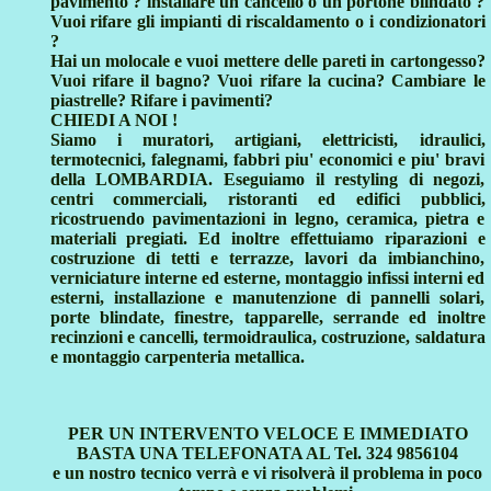
pavimento ? installare un cancello o un portone blindato ?
Vuoi rifare gli impianti di riscaldamento o i condizionatori
?
Hai un molocale e vuoi mettere delle pareti in cartongesso?
Vuoi rifare il bagno? Vuoi rifare la cucina? Cambiare le
piastrelle? Rifare i pavimenti?
CHIEDI A NOI !
Siamo i muratori, artigiani, elettricisti, idraulici,
termotecnici, falegnami, fabbri piu' economici e piu' bravi
della LOMBARDIA. Eseguiamo il restyling di negozi,
centri commerciali, ristoranti ed edifici pubblici,
ricostruendo pavimentazioni in legno, ceramica, pietra e
materiali pregiati. Ed inoltre effettuiamo riparazioni e
costruzione di tetti e terrazze, lavori da imbianchino,
verniciature interne ed esterne, montaggio infissi interni ed
esterni, installazione e manutenzione di pannelli solari,
porte blindate, finestre, tapparelle, serrande ed inoltre
recinzioni e cancelli, termoidraulica, costruzione, saldatura
e montaggio carpenteria metallica.
PER UN INTERVENTO VELOCE E IMMEDIATO
BASTA UNA TELEFONATA AL Tel. 324 9856104
e un nostro tecnico verrà e vi risolverà il problema in poco