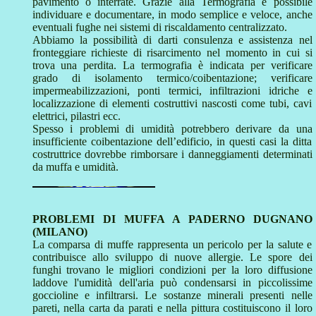
pavimento o interrate. Grazie alla Termografia è possibile
individuare e documentare, in modo semplice e veloce, anche
eventuali fughe nei sistemi di riscaldamento centralizzato.
Abbiamo la possibilità di darti consulenza e assistenza nel
fronteggiare richieste di risarcimento nel momento in cui si
trova una perdita. La termografia è indicata per verificare
grado di isolamento termico/coibentazione; verificare
impermeabilizzazioni, ponti termici, infiltrazioni idriche e
localizzazione di elementi costruttivi nascosti come tubi, cavi
elettrici, pilastri ecc.
Spesso i problemi di umidità potrebbero derivare da una
insufficiente coibentazione dell’edificio, in questi casi la ditta
costruttrice dovrebbe rimborsare i danneggiamenti determinati
da muffa e umidità.
PROBLEMI DI MUFFA A PADERNO DUGNANO
(MILANO)
La comparsa di muffe rappresenta un pericolo per la salute e
contribuisce allo sviluppo di nuove allergie. Le spore dei
funghi trovano le migliori condizioni per la loro diffusione
laddove l'umidità dell'aria può condensarsi in piccolissime
goccioline e infiltrarsi. Le sostanze minerali presenti nelle
pareti, nella carta da parati e nella pittura costituiscono il loro