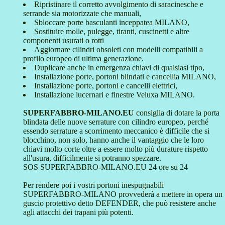
Ripristinare il corretto avvolgimento di saracinesche e
serrande sia motorizzate che manuali,
Sbloccare porte basculanti inceppatea MILANO,
Sostituire molle, pulegge, tiranti, cuscinetti e altre
componenti usurati o rotti
Aggiornare cilindri obsoleti con modelli compatibili a
profilo europeo di ultima generazione.
Duplicare anche in emergenza chiavi di qualsiasi tipo,
Installazione porte, portoni blindati e cancellia MILANO,
Installazione porte, portoni e cancelli elettrici,
Installazione lucernari e finestre Veluxa MILANO.
SUPERFABBRO-MILANO.EU
consiglia di dotare la porta
blindata delle nuove serrature con cilindro europeo, perché
essendo serrature a scorrimento meccanico è difficile che si
blocchino, non solo, hanno anche il vantaggio che le loro
chiavi molto corte oltre a essere molto più durature rispetto
all'usura, difficilmente si potranno spezzare.
SOS SUPERFABBRO-MILANO.EU 24 ore su 24
Per rendere poi i vostri portoni inespugnabili
SUPERFABBRO-MILANO provvederà a mettere in opera un
guscio protettivo detto DEFENDER, che può resistere anche
agli attacchi dei trapani più potenti.