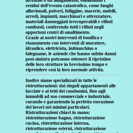
incendio o un allagamento, eliminando i
residui dell’evento catastrofico, come fanghi
alluvionali, polveri, fuliggine, macerie, mobili,
arredi, impianti, macchinari e attrezzature,
materiali danneggiati irrecuperabili e rifiuti
combusti, conferendo tutti i rifiuti negli
opportuni centri di smaltimento.
Grazie ai nostri interventi di bonifica e
risanamento con interventi di muratore,
idraulico, elettricista, imbianchino o
falegname, le aziende che hanno subito danni
post-sinistro potranno ottenere il ripristino
delle loro strutture in brevissimo tempo e
riprendere così la loro normale attività.
Inoltre siamo specializzati in tutte le
ristrutturazioni:
dai singoli appartamenti alle
facciate e ai tetti dei condomini, fino agli
immobili ad uso commerciale e industriale,
curando e garantendo la perfetta esecuzione
dei lavori nei minimi particolari.
Ristrutturazioni chiavi in mano;
ristrutturazione bagno, ristrutturazione
cucina, ristrutturazione interna,
ristrutturazione esterni, ristrutturazione