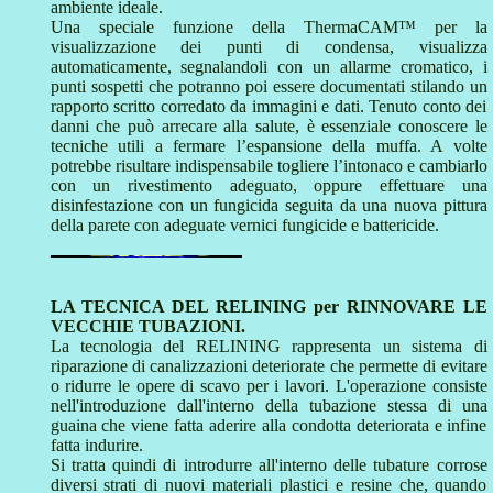
ambiente ideale.
Una speciale funzione della ThermaCAM™ per la
visualizzazione dei punti di condensa, visualizza
automaticamente, segnalandoli con un allarme cromatico, i
punti sospetti che potranno poi essere documentati stilando un
rapporto scritto corredato da immagini e dati. Tenuto conto dei
danni che può arrecare alla salute, è essenziale conoscere le
tecniche utili a fermare l’espansione della muffa. A volte
potrebbe risultare indispensabile togliere l’intonaco e cambiarlo
con un rivestimento adeguato, oppure effettuare una
disinfestazione con un fungicida seguita da una nuova pittura
della parete con adeguate vernici fungicide e battericide.
LA TECNICA DEL RELINING per RINNOVARE LE
VECCHIE TUBAZIONI.
La tecnologia del RELINING rappresenta un sistema di
riparazione di canalizzazioni deteriorate che permette di evitare
o ridurre le opere di scavo per i lavori. L'operazione consiste
nell'introduzione dall'interno della tubazione stessa di una
guaina che viene fatta aderire alla condotta deteriorata e infine
fatta indurire.
Si tratta quindi di introdurre all'interno delle tubature corrose
diversi strati di nuovi materiali plastici e resine che, quando