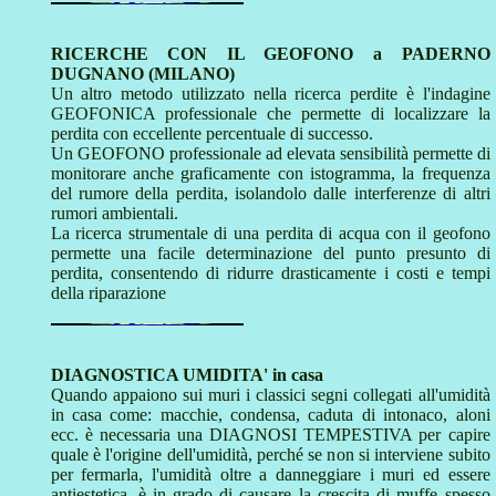
RICERCHE CON IL GEOFONO a PADERNO
DUGNANO (MILANO)
Un altro metodo utilizzato nella ricerca perdite è l'indagine
GEOFONICA professionale che permette di localizzare la
perdita con eccellente percentuale di successo.
Un GEOFONO professionale ad elevata sensibilità permette di
monitorare anche graficamente con istogramma, la frequenza
del rumore della perdita, isolandolo dalle interferenze di altri
rumori ambientali.
La ricerca strumentale di una perdita di acqua con il geofono
permette una facile determinazione del punto presunto di
perdita, consentendo di ridurre drasticamente i costi e tempi
della riparazione
DIAGNOSTICA UMIDITA' in casa
Quando appaiono sui muri i classici segni collegati all'umidità
in casa come: macchie, condensa, caduta di intonaco, aloni
ecc. è necessaria una DIAGNOSI TEMPESTIVA per capire
quale è l'origine dell'umidità, perché se non si interviene subito
per fermarla, l'umidità oltre a danneggiare i muri ed essere
antiestetica, è in grado di causare la crescita di muffe spesso