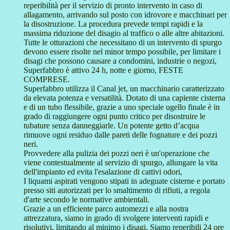
reperibilità per il servizio di pronto intervento in caso di
allagamento, arrivando sul posto con idrovore e macchinari per
la disostruzione. La procedura prevede tempi rapidi e la
massima riduzione del disagio al traffico o alle altre abitazioni.
Tutte le otturazioni che necessitano di un intervento di spurgo
devono essere risolte nel minor tempo possibile, per limitare i
disagi che possono causare a condomini, industrie o negozi,
Superfabbro è attivo 24 h, notte e giorno, FESTE
COMPRESE.
Superfabbro utilizza il Canal jet, un macchinario caratterizzato
da elevata potenza e versatilità. Dotato di una capiente cisterna
e di un tubo flessibile, grazie a uno speciale ugello finale è in
grado di raggiungere ogni punto critico per disostruire le
tubature senza danneggiarle. Un potente getto d’acqua
rimuove ogni residuo dalle pareti delle fognature e dei pozzi
neri.
Provvedere alla pulizia dei pozzi neri è un'operazione che
viene contestualmente al servizio di spurgo, allungare la vita
dell'impianto ed evita l'esalazione di cattivi odori,
I liquami aspirati vengono stipati in adeguate cisterne e portato
presso siti autorizzati per lo smaltimento di rifiuti, a regola
d'arte secondo le normative ambientali.
Grazie a un efficiente parco automezzi e alla nostra
attrezzatura, siamo in grado di svolgere interventi rapidi e
risolutivi, limitando al minimo i disagi. Siamo reperibili 24 ore