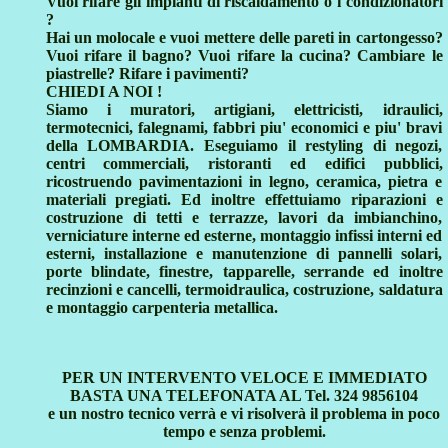
Vuoi rifare gli impianti di riscaldamento o i condizionatori
?
Hai un molocale e vuoi mettere delle pareti in cartongesso?
Vuoi rifare il bagno? Vuoi rifare la cucina? Cambiare le
piastrelle? Rifare i pavimenti?
CHIEDI A NOI !
Siamo i muratori, artigiani, elettricisti, idraulici,
termotecnici, falegnami, fabbri piu' economici e piu' bravi
della LOMBARDIA. Eseguiamo il restyling di negozi,
centri commerciali, ristoranti ed edifici pubblici,
ricostruendo pavimentazioni in legno, ceramica, pietra e
materiali pregiati. Ed inoltre effettuiamo riparazioni e
costruzione di tetti e terrazze, lavori da imbianchino,
verniciature interne ed esterne, montaggio infissi interni ed
esterni, installazione e manutenzione di pannelli solari,
porte blindate, finestre, tapparelle, serrande ed inoltre
recinzioni e cancelli, termoidraulica, costruzione, saldatura
e montaggio carpenteria metallica.
PER UN INTERVENTO VELOCE E IMMEDIATO
BASTA UNA TELEFONATA AL Tel. 324 9856104
e un nostro tecnico verrà e vi risolverà il problema in poco
tempo e senza problemi.