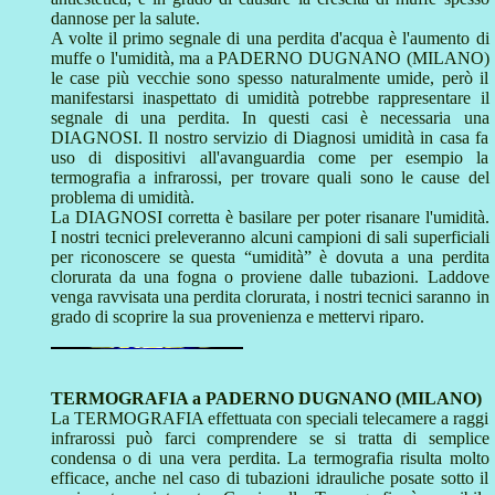
dannose per la salute.
A volte il primo segnale di una perdita d'acqua è l'aumento di
muffe o l'umidità, ma a PADERNO DUGNANO (MILANO)
le case più vecchie sono spesso naturalmente umide, però il
manifestarsi inaspettato di umidità potrebbe rappresentare il
segnale di una perdita. In questi casi è necessaria una
DIAGNOSI. Il nostro servizio di Diagnosi umidità in casa fa
uso di dispositivi all'avanguardia come per esempio la
termografia a infrarossi, per trovare quali sono le cause del
problema di umidità.
La DIAGNOSI corretta è basilare per poter risanare l'umidità.
I nostri tecnici preleveranno alcuni campioni di sali superficiali
per riconoscere se questa “umidità” è dovuta a una perdita
clorurata da una fogna o proviene dalle tubazioni. Laddove
venga ravvisata una perdita clorurata, i nostri tecnici saranno in
grado di scoprire la sua provenienza e mettervi riparo.
TERMOGRAFIA a PADERNO DUGNANO (MILANO)
La TERMOGRAFIA effettuata con speciali telecamere a raggi
infrarossi può farci comprendere se si tratta di semplice
condensa o di una vera perdita. La termografia risulta molto
efficace, anche nel caso di tubazioni idrauliche posate sotto il