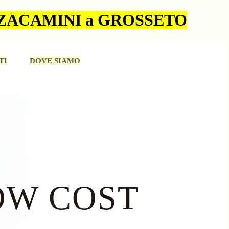
ZZACAMINI a GROSSETO
TI
DOVE SIAMO
OW COST