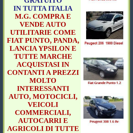
GRATUITO
IN TUTTA ITALIA
M.G. COMPRA E
VENDE AUTO
UTILITARIE COME
FIAT PUNTO, PANDA,
LANCIA YPSILON E
TUTTE MARCHE
ACQUISTASI IN
CONTANTI A PREZZI
MOLTO
INTERESSANTI
AUTO, MOTOCICLI,
VEICOLI
COMMERCIALI,
AUTOCARRI E
AGRICOLI DI TUTTE