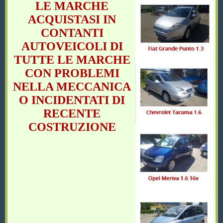
LE MARCHE
ACQUISTASI IN
CONTANTI
AUTOVEICOLI DI
TUTTE LE MARCHE
CON PROBLEMI
NELLA MECCANICA
O INCIDENTATI DI
RECENTE
COSTRUZIONE