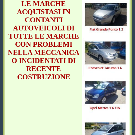
LE MARCHE
ACQUISTASI IN
CONTANTI
AUTOVEICOLI DI
TUTTE LE MARCHE
CON PROBLEMI
NELLA MECCANICA
O INCIDENTATI DI
RECENTE
COSTRUZIONE