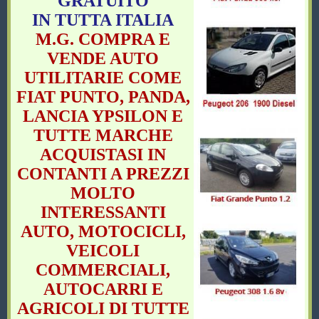
GRATUITO
IN TUTTA ITALIA
M.G. COMPRA E
VENDE AUTO
UTILITARIE COME
FIAT PUNTO, PANDA,
LANCIA YPSILON E
TUTTE MARCHE
ACQUISTASI IN
CONTANTI A PREZZI
MOLTO
INTERESSANTI
AUTO, MOTOCICLI,
VEICOLI
COMMERCIALI,
AUTOCARRI E
AGRICOLI DI TUTTE