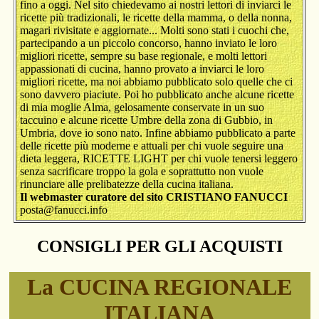
fino a oggi. Nel sito chiedevamo ai nostri lettori di inviarci le
ricette più tradizionali, le ricette della mamma, o della nonna,
magari rivisitate e aggiornate... Molti sono stati i cuochi che,
partecipando a un piccolo concorso, hanno inviato le loro
migliori ricette, sempre su base regionale, e molti lettori
appassionati di cucina, hanno provato a inviarci le loro
migliori ricette, ma noi abbiamo pubblicato solo quelle che ci
sono davvero piaciute. Poi ho pubblicato anche alcune ricette
di mia moglie Alma, gelosamente conservate in un suo
taccuino e alcune ricette Umbre della zona di Gubbio, in
Umbria, dove io sono nato. Infine abbiamo pubblicato a parte
delle ricette più moderne e attuali per chi vuole seguire una
dieta leggera, RICETTE LIGHT per chi vuole tenersi leggero
senza sacrificare troppo la gola e soprattutto non vuole
rinunciare alle prelibatezze della cucina italiana.
Il webmaster curatore del sito CRISTIANO FANUCCI
posta@fanucci.info
CONSIGLI PER GLI ACQUISTI
La CUCINA REGIONALE
ITALIANA