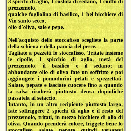
3 spicchi di aglio, 1 costola di sedano, 1 ciuffo di
prezzemolo,
qualche fogliolina di basilico, 1 bel bicchiere di
Vin santo secco,
olio d'oliva, sale e pepe.
Nell'acquisto dello stoccafisso scegliete la parte
della schiena e della pancia del pesce.
Tagliate a pezzetti lo stoccafisso. Tritate insieme
le cipolle, 1 spicchio di aglio, metà del
prezzemolo, il basilico e il sedano; in
abbondante olio di oliva fate un soffritto e poi
aggiungete i pomodorini pelati e spezzettati.
Salate, pepate e lasciate cuocere fino a quando
la salsa risulterà piuttosto densa dopodiché
passatela al setaccio.
Intanto, in un altro recipiente piuttosto largo,
fate soffriggere 2 spicchi di aglio e il resto del
prezzemolo, tritati, in mezzo bicchiere di olio di
oliva. Quando prenderà colore, friggete bene lo
stoccafisso, salate, pepate, quindi versatevi