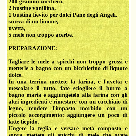
200 grammi zucchero,
2 bustine vanillina,
1 bustina lievito per dolci Pane degli Angeli,
scorza di un limone,
uvetta,
5 mele non troppo acerbe.
PREPARAZIONE:
Tagliare le mele a spicchi non troppo grossi e
metterle a bagno con un bicchierino di liquore
dolce.
In una terrina mettete la farina, e l'uvetta e
mescolare il tutto. fate sciogliere il burro a
bagno maria e aggiungetelo alla farina con gli
altri ingredienti e rimestare con un cucchiaio di
legno, rendere l'impasto morbido con un
piccolo accorgimento: aggiungere un poco di
latte tiepido.
Ungere la teglia e versare metà composto e
sopra mettete gli spicchi di mele che avete