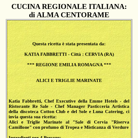
CUCINA REGIONALE ITALIANA:
di ALMA CENTORAME
Questa ricetta è stata presentata da:
KATIA FABBRETTI - Città : CERVIA (RA)
*** REGIONE EMILIA ROMAGNA ***
ALICI E TRIGLIE MARINATE
Katia Fabbretti, Chef Executive della Emme Hotels - del
Ristorante Re Sale - Chef Manager Pasticceria Artistica
della discoteca Cotton Club e del Sole e Luna Catering, ci
invia questa sua ricetta:
Alici e Triglie Marinate al "Sale di Cervia "Riserva
Camillone" con profumo di Tropea e Misticanza di Verdure
Ingredienti per 4 Persone: