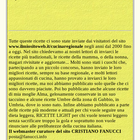
Tutte queste ricette ci sono state inviate dai visitatori del sito
www.ilmiositoweb.it/cucinaregionale
negli anni dal 2000 fino
a oggi. Nel sito chiedevamo ai nostri lettori di inviarci le
ricette più tradizionali, le ricette della mamma, o della nonna,
magari rivisitate e aggiornate... Molti sono stati i cuochi che,
partecipando a un piccolo concorso, hanno inviato le loro
migliori ricette, sempre su base regionale, e molti lettori
appassionati di cucina, hanno provato a inviarci le loro
migliori ricette, ma noi abbiamo pubblicato solo quelle che ci
sono davvero piaciute. Poi ho pubblicato anche alcune ricette
di mia moglie Alma, gelosamente conservate in un suo
taccuino e alcune ricette Umbre della zona di Gubbio, in
Umbria, dove io sono nato. Infine abbiamo pubblicato a parte
delle ricette più moderne e attuali per chi vuole seguire una
dieta leggera, RICETTE LIGHT per chi vuole tenersi leggero
senza sacrificare troppo la gola e soprattutto non vuole
rinunciare alle prelibatezze della cucina italiana.
Il webmaster curatore del sito CRISTIANO FANUCCI
posta@fanucci.info