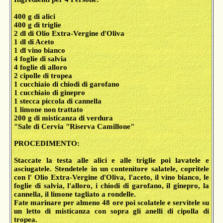
400 g di alici
400 g di triglie
2 dl di Olio Extra-Vergine d'Oliva
1 dl di Aceto
1 dl vino bianco
4 foglie di salvia
4 foglie di alloro
2 cipolle di tropea
1 cucchiaio di chiodi di garofano
1 cucchiaio di ginepro
1 stecca piccola di cannella
1 limone non trattato
200 g di misticanza di verdura
"Sale di Cervia "Riserva Camillone"
PROCEDIMENTO:
Staccate la testa alle alici e alle triglie poi lavatele e
asciugatele. Stendetele in un contenitore salatele, copritele
con l' Olio Extra-Vergine d'Oliva, l'aceto, il vino bianco, le
foglie di salvia, l'alloro, i chiodi di garofano, il ginepro, la
cannella, il limone tagliato a rondelle.
Fate marinare per almeno 48 ore poi scolatele e servitele su
un letto di misticanza con sopra gli anelli di cipolla di
tropea.