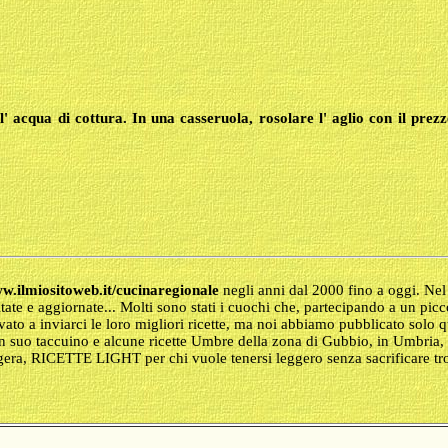
 l' acqua di cottura. In una casseruola, rosolare l' aglio con il pre
.ilmiositoweb.it/cucinaregionale
negli anni dal 2000 fino a oggi. Nel s
itate e aggiornate... Molti sono stati i cuochi che, partecipando a un pic
ovato a inviarci le loro migliori ricette, ma noi abbiamo pubblicato solo
n suo taccuino e alcune ricette Umbre della zona di Gubbio, in Umbria, 
ggera, RICETTE LIGHT per chi vuole tenersi leggero senza sacrificare tro