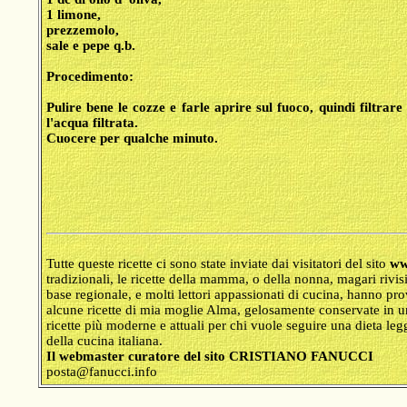
1 limone,
prezzemolo,
sale e pepe q.b.
Procedimento:
Pulire bene le cozze e farle aprire sul fuoco, quindi filtrare
l'acqua filtrata.
Cuocere per qualche minuto.
Tutte queste ricette ci sono state inviate dai visitatori del sito
www
tradizionali, le ricette della mamma, o della nonna, magari rivis
base regionale, e molti lettori appassionati di cucina, hanno pr
alcune ricette di mia moglie Alma, gelosamente conservate in u
ricette più moderne e attuali per chi vuole seguire una dieta le
della cucina italiana.
Il webmaster curatore del sito CRISTIANO FANUCCI
posta@fanucci.info