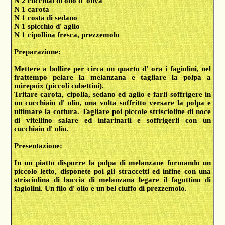
N 2 cucchiai di olio d' oliva
N 1 carota
N 1 costa di sedano
N 1 spicchio d' aglio
N 1 cipollina fresca, prezzemolo
Preparazione:
Mettere a bollire per circa un quarto d' ora i fagiolini, nel
frattempo pelare la melanzana e tagliare la polpa a
mirepoix (piccoli cubettini).
Tritare carota, cipolla, sedano ed aglio e farli soffrigere in
un cucchiaio d' olio, una volta soffritto versare la polpa e
ultimare la cottura. Tagliare poi piccole striscioline di noce
di vitellino salare ed infarinarli e soffrigerli con un
cucchiaio d' olio.
Presentazione:
In un piatto disporre la polpa di melanzane formando un
piccolo letto, disponete poi gli straccetti ed infine con una
strisciolina di buccia di melanzana legare il fagottino di
fagiolini. Un filo d' olio e un bel ciuffo di prezzemolo.