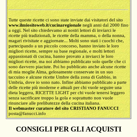
Tutte queste ricette ci sono state inviate dai visitatori del sito
www.ilmiositoweb.it/cucinaregionale
negli anni dal 2000 fino
a oggi. Nel sito chiedevamo ai nostri lettori di inviarci le
ricette più tradizionali, le ricette della mamma, o della nonna,
magari rivisitate e aggiornate... Molti sono stati i cuochi che,
partecipando a un piccolo concorso, hanno inviato le loro
migliori ricette, sempre su base regionale, e molti lettori
appassionati di cucina, hanno provato a inviarci le loro
migliori ricette, ma noi abbiamo pubblicato solo quelle che ci
sono davvero piaciute. Poi ho pubblicato anche alcune ricette
di mia moglie Alma, gelosamente conservate in un suo
taccuino e alcune ricette Umbre della zona di Gubbio, in
Umbria, dove io sono nato. Infine abbiamo pubblicato a parte
delle ricette più moderne e attuali per chi vuole seguire una
dieta leggera, RICETTE LIGHT per chi vuole tenersi leggero
senza sacrificare troppo la gola e soprattutto non vuole
rinunciare alle prelibatezze della cucina italiana.
Il webmaster curatore del sito CRISTIANO FANUCCI
posta@fanucci.info
CONSIGLI PER GLI ACQUISTI