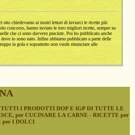
 sito chiedevamo ai nostri lettori di inviarci le ricette più
colo concorso, hanno inviato le loro migliori ricette, sempre su
 quelle che ci sono davvero piaciute. Poi ho pubblicato anche
dove io sono nato. Infine abbiamo pubblicato a parte delle
oppo la gola e soprattutto non vuole rinunciare alle
ANA
TUTTI I PRODOTTI DOP E IGP DI TUTTE LE
ESCE, per CUCINARE LA CARNE - RICETTE per
 per I DOLCI