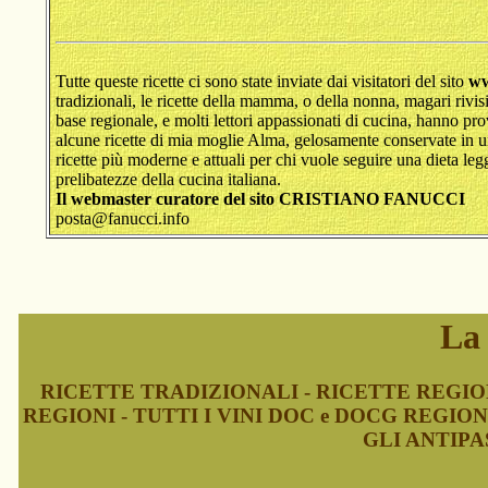
Tutte queste ricette ci sono state inviate dai visitatori del sito
www
tradizionali, le ricette della mamma, o della nonna, magari rivis
base regionale, e molti lettori appassionati di cucina, hanno pr
alcune ricette di mia moglie Alma, gelosamente conservate in u
ricette più moderne e attuali per chi vuole seguire una dieta l
prelibatezze della cucina italiana.
Il webmaster curatore del sito CRISTIANO FANUCCI
posta@fanucci.info
La
RICETTE TRADIZIONALI - RICETTE REGION
REGIONI - TUTTI I VINI DOC e DOCG REGION
GLI ANTIPAS