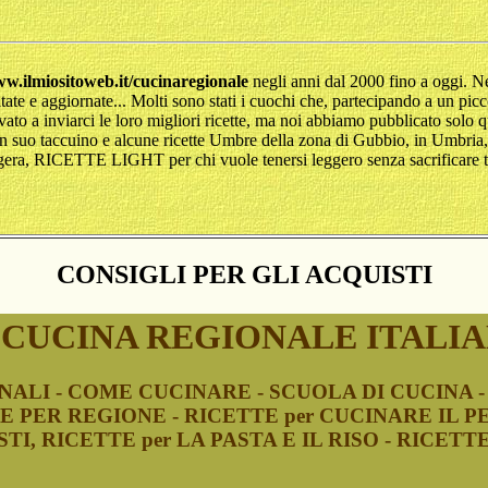
.ilmiositoweb.it/cucinaregionale
negli anni dal 2000 fino a oggi. Nel
itate e aggiornate... Molti sono stati i cuochi che, partecipando a un pic
ovato a inviarci le loro migliori ricette, ma noi abbiamo pubblicato solo
n suo taccuino e alcune ricette Umbre della zona di Gubbio, in Umbria, 
eggera, RICETTE LIGHT per chi vuole tenersi leggero senza sacrificare tr
CONSIGLI PER GLI ACQUISTI
 CUCINA REGIONALE ITALI
ALI - COME CUCINARE - SCUOLA DI CUCINA - 
E PER REGIONE - RICETTE per CUCINARE IL P
TI, RICETTE per LA PASTA E IL RISO - RICETTE