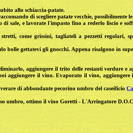
subito allo schiaccia-patate.
accomando di scegliere patate vecchie, possibilmente le
co di sale, e lavorate l'impasto fino a rederlo liscio e
retti, come grissini, tagliateli a pezzetti regolari, sp
 bolle gettatevi gli gnocchi. Appena risalgono in superf
 eliminarlo, aggiungere il trito delle restanti verdure
 poi aggiungere il vino. Evaporato il vino, aggiungere i
polverare di abbondante pecorino umbro del caseificio
Ca
 umbro, ottimo il vino Goretti - L'Arringatore D.O.C.