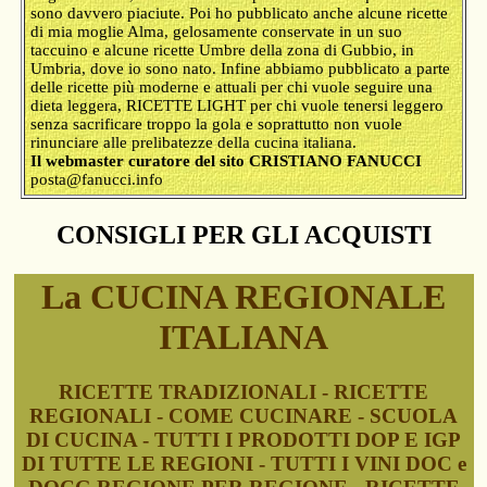
sono davvero piaciute. Poi ho pubblicato anche alcune ricette
di mia moglie Alma, gelosamente conservate in un suo
taccuino e alcune ricette Umbre della zona di Gubbio, in
Umbria, dove io sono nato. Infine abbiamo pubblicato a parte
delle ricette più moderne e attuali per chi vuole seguire una
dieta leggera, RICETTE LIGHT per chi vuole tenersi leggero
senza sacrificare troppo la gola e soprattutto non vuole
rinunciare alle prelibatezze della cucina italiana.
Il webmaster curatore del sito CRISTIANO FANUCCI
posta@fanucci.info
CONSIGLI PER GLI ACQUISTI
La CUCINA REGIONALE
ITALIANA
RICETTE TRADIZIONALI - RICETTE
REGIONALI - COME CUCINARE - SCUOLA
DI CUCINA - TUTTI I PRODOTTI DOP E IGP
DI TUTTE LE REGIONI - TUTTI I VINI DOC e