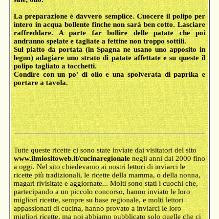
La preparazione è davvero semplice. Cuocere il polipo per
intero in acqua bollente finche non sarà ben cotto. Lasciare
raffreddare. A parte far bollire delle patate che poi
andranno spelate e tagliate a fettine non troppo sottili.
Sul piatto da portata (in Spagna ne usano uno apposito in
legno) adagiare uno strato di patate affettate e su queste il
polipo tagliato a tocchetti.
Condire con un po' di olio e una spolverata di paprika e
portare a tavola.
Tutte queste ricette ci sono state inviate dai visitatori del sito
www.ilmiositoweb.it/cucinaregionale
negli anni dal 2000 fino
a oggi. Nel sito chiedevamo ai nostri lettori di inviarci le
ricette più tradizionali, le ricette della mamma, o della nonna,
magari rivisitate e aggiornate... Molti sono stati i cuochi che,
partecipando a un piccolo concorso, hanno inviato le loro
migliori ricette, sempre su base regionale, e molti lettori
appassionati di cucina, hanno provato a inviarci le loro
migliori ricette, ma noi abbiamo pubblicato solo quelle che ci