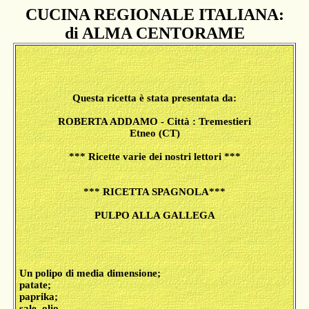
CUCINA REGIONALE ITALIANA:
di ALMA CENTORAME
Questa ricetta è stata presentata da:
ROBERTA ADDAMO - Città : Tremestieri
Etneo (CT)
*** Ricette varie dei nostri lettori ***
*** RICETTA SPAGNOLA***
PULPO ALLA GALLEGA
Un polipo di media dimensione;
patate;
paprika;
sale, olio.