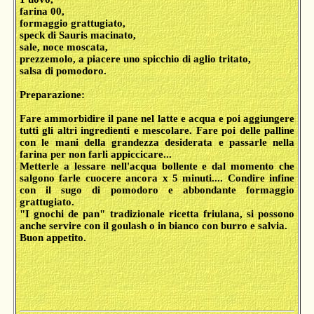
farina 00,
formaggio grattugiato,
speck di Sauris macinato,
sale, noce moscata,
prezzemolo, a piacere uno spicchio di aglio tritato,
salsa di pomodoro.
Preparazione:
Fare ammorbidire il pane nel latte e acqua e poi aggiungere
tutti gli altri ingredienti e mescolare. Fare poi delle palline
con le mani della grandezza desiderata e passarle nella
farina per non farli appiccicare...
Metterle a lessare nell'acqua bollente e dal momento che
salgono farle cuocere ancora x 5 minuti.... Condire infine
con il sugo di pomodoro e abbondante formaggio
grattugiato.
"I gnochi de pan" tradizionale ricetta friulana, si possono
anche servire con il goulash o in bianco con burro e salvia.
Buon appetito.