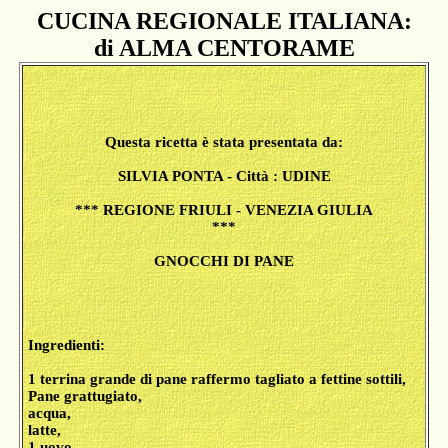
CUCINA REGIONALE ITALIANA:
di ALMA CENTORAME
Questa ricetta è stata presentata da:
SILVIA PONTA - Città : UDINE
*** REGIONE FRIULI - VENEZIA GIULIA
***
GNOCCHI DI PANE
Ingredienti:
1 terrina grande di pane raffermo tagliato a fettine sottili,
Pane grattugiato,
acqua,
latte,
1 uovo,