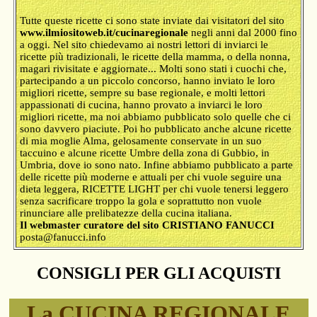
Tutte queste ricette ci sono state inviate dai visitatori del sito
www.ilmiositoweb.it/cucinaregionale
negli anni dal 2000 fino
a oggi. Nel sito chiedevamo ai nostri lettori di inviarci le
ricette più tradizionali, le ricette della mamma, o della nonna,
magari rivisitate e aggiornate... Molti sono stati i cuochi che,
partecipando a un piccolo concorso, hanno inviato le loro
migliori ricette, sempre su base regionale, e molti lettori
appassionati di cucina, hanno provato a inviarci le loro
migliori ricette, ma noi abbiamo pubblicato solo quelle che ci
sono davvero piaciute. Poi ho pubblicato anche alcune ricette
di mia moglie Alma, gelosamente conservate in un suo
taccuino e alcune ricette Umbre della zona di Gubbio, in
Umbria, dove io sono nato. Infine abbiamo pubblicato a parte
delle ricette più moderne e attuali per chi vuole seguire una
dieta leggera, RICETTE LIGHT per chi vuole tenersi leggero
senza sacrificare troppo la gola e soprattutto non vuole
rinunciare alle prelibatezze della cucina italiana.
Il webmaster curatore del sito CRISTIANO FANUCCI
posta@fanucci.info
CONSIGLI PER GLI ACQUISTI
La CUCINA REGIONALE