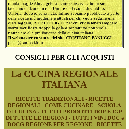
di mia moglie Alma, gelosamente conservate in un suo
taccuino e alcune ricette Umbre della zona di Gubbio, in
Umbria, dove io sono nato. Infine abbiamo pubblicato a parte
delle ricette più moderne e attuali per chi vuole seguire una
dieta leggera, RICETTE LIGHT per chi vuole tenersi leggero
senza sacrificare troppo la gola e soprattutto non vuole
rinunciare alle prelibatezze della cucina italiana.
Il webmaster curatore del sito CRISTIANO FANUCCI
posta@fanucci.info
CONSIGLI PER GLI ACQUISTI
La CUCINA REGIONALE
ITALIANA
RICETTE TRADIZIONALI - RICETTE
REGIONALI - COME CUCINARE - SCUOLA
DI CUCINA - TUTTI I PRODOTTI DOP E IGP
DI TUTTE LE REGIONI - TUTTI I VINI DOC e
DOCG REGIONE PER REGIONE - RICETTE