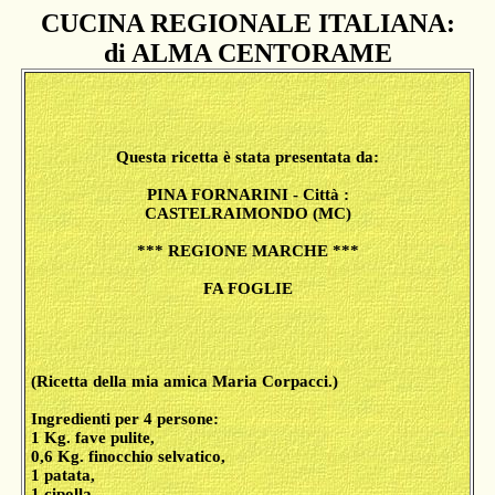
CUCINA REGIONALE ITALIANA:
di ALMA CENTORAME
Questa ricetta è stata presentata da:
PINA FORNARINI - Città :
CASTELRAIMONDO (MC)
*** REGIONE MARCHE ***
FA FOGLIE
(Ricetta della mia amica Maria Corpacci.)
Ingredienti per 4 persone:
1 Kg. fave pulite,
0,6 Kg. finocchio selvatico,
1 patata,
1 cipolla,