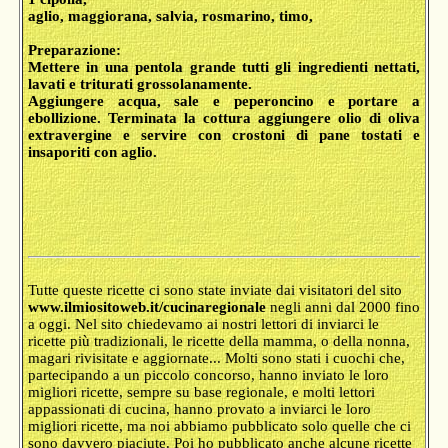
aglio, maggiorana, salvia, rosmarino, timo,
Preparazione:
Mettere in una pentola grande tutti gli ingredienti nettati,
lavati e triturati grossolanamente.
Aggiungere acqua, sale e peperoncino e portare a
ebollizione. Terminata la cottura aggiungere olio di oliva
extravergine e servire con crostoni di pane tostati e
insaporiti con aglio.
Tutte queste ricette ci sono state inviate dai visitatori del sito
www.ilmiositoweb.it/cucinaregionale
negli anni dal 2000 fino
a oggi. Nel sito chiedevamo ai nostri lettori di inviarci le
ricette più tradizionali, le ricette della mamma, o della nonna,
magari rivisitate e aggiornate... Molti sono stati i cuochi che,
partecipando a un piccolo concorso, hanno inviato le loro
migliori ricette, sempre su base regionale, e molti lettori
appassionati di cucina, hanno provato a inviarci le loro
migliori ricette, ma noi abbiamo pubblicato solo quelle che ci
sono davvero piaciute. Poi ho pubblicato anche alcune ricette