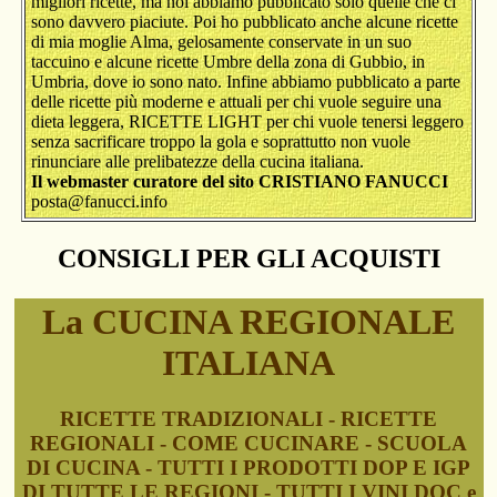
migliori ricette, ma noi abbiamo pubblicato solo quelle che ci
sono davvero piaciute. Poi ho pubblicato anche alcune ricette
di mia moglie Alma, gelosamente conservate in un suo
taccuino e alcune ricette Umbre della zona di Gubbio, in
Umbria, dove io sono nato. Infine abbiamo pubblicato a parte
delle ricette più moderne e attuali per chi vuole seguire una
dieta leggera, RICETTE LIGHT per chi vuole tenersi leggero
senza sacrificare troppo la gola e soprattutto non vuole
rinunciare alle prelibatezze della cucina italiana.
Il webmaster curatore del sito CRISTIANO FANUCCI
posta@fanucci.info
CONSIGLI PER GLI ACQUISTI
La CUCINA REGIONALE
ITALIANA
RICETTE TRADIZIONALI - RICETTE
REGIONALI - COME CUCINARE - SCUOLA
DI CUCINA - TUTTI I PRODOTTI DOP E IGP
DI TUTTE LE REGIONI - TUTTI I VINI DOC e